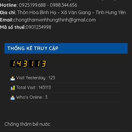
Hotline:
0925.199.688 - 0988.344.656
Địa chỉ:
Thôn Hòa Bình Hạ – Xã Văn Giang – Tỉnh Hưng Yên
Email:
chongthamvinhhungthinh@gmail.com
Mã số thuế:
0901234998
THỐNG KÊ TRUY CẬP
Visit Yesterday : 123
Total Visit : 143113
Who's Online : 3
Chống thấm bể nước