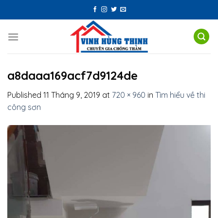
Skip
to
content
a8daaa169acf7d9124de
Published
11 Tháng 9, 2019
at
720 × 960
in
Tìm hiểu về thi
công sơn