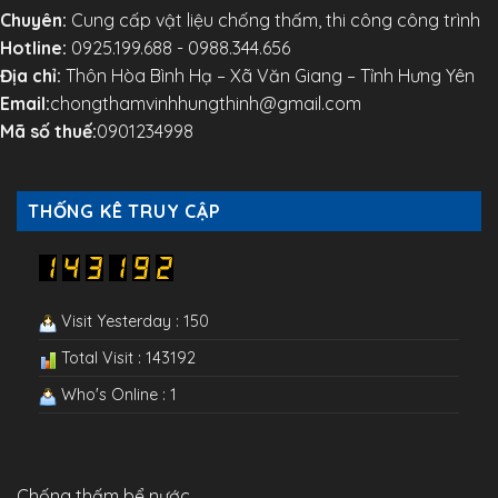
Chuyên:
Cung cấp vật liệu chống thấm, thi công công trình
Hotline:
0925.199.688 - 0988.344.656
Địa chỉ:
Thôn Hòa Bình Hạ – Xã Văn Giang – Tỉnh Hưng Yên
Email:
chongthamvinhhungthinh@gmail.com
Mã số thuế:
0901234998
THỐNG KÊ TRUY CẬP
Visit Yesterday : 150
Total Visit : 143192
Who's Online : 1
Chống thấm bể nước