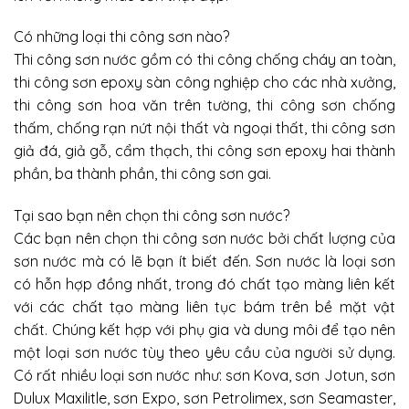
Có những loại thi công sơn nào?
Thi công sơn nước gồm có thi công chống cháy an toàn,
thi công sơn epoxy sàn công nghiệp cho các nhà xưởng,
thi công sơn hoa văn trên tường, thi công sơn chống
thấm, chống rạn nứt nội thất và ngoại thất, thi công sơn
giả đá, giả gỗ, cẩm thạch, thi công sơn epoxy hai thành
phần, ba thành phần, thi công sơn gai.
Tại sao bạn nên chọn thi công sơn nước?
Các bạn nên chọn thi công sơn nước bởi chất lượng của
sơn nước mà có lẽ bạn ít biết đến. Sơn nước là loại sơn
có hỗn hợp đồng nhất, trong đó chất tạo màng liên kết
với các chất tạo màng liên tục bám trên bề mặt vật
chất. Chúng kết hợp với phụ gia và dung môi để tạo nên
một loại sơn nước tùy theo yêu cầu của người sử dụng.
Có rất nhiều loại sơn nước như: sơn Kova, sơn Jotun, sơn
Dulux Maxilitle, sơn Expo, sơn Petrolimex, sơn Seamaster,