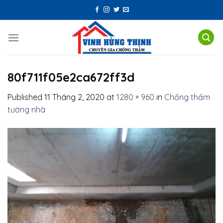
Skip
to
content
80f711f05e2ca672ff3d
Published
11 Tháng 2, 2020
at
1280 × 960
in
Chống thấm
tường nhà