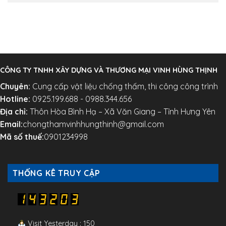
CÔNG TY TNHH XÂY DỰNG VÀ THƯƠNG MẠI VINH HÙNG THỊNH
Chuyên:
Cung cấp vật liệu chống thấm, thi công công trình
Hotline:
0925.199.688 - 0988.344.656
Địa chỉ:
Thôn Hòa Bình Hạ – Xã Văn Giang – Tỉnh Hưng Yên
Email:
chongthamvinhhungthinh@gmail.com
Mã số thuế:
0901234998
THỐNG KÊ TRUY CẬP
Visit Yesterday : 150