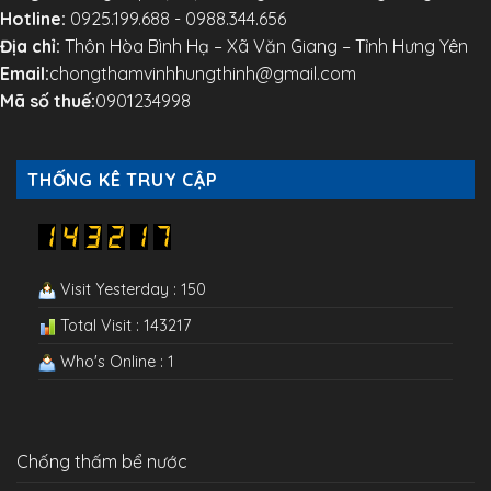
Hotline:
0925.199.688 - 0988.344.656
Địa chỉ:
Thôn Hòa Bình Hạ – Xã Văn Giang – Tỉnh Hưng Yên
Email:
chongthamvinhhungthinh@gmail.com
Mã số thuế:
0901234998
THỐNG KÊ TRUY CẬP
Visit Yesterday : 150
Total Visit : 143217
Who's Online : 1
Chống thấm bể nước