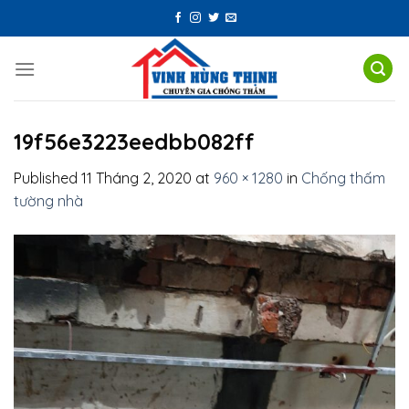
Skip
to
content
19f56e3223eedbb082ff
Published
11 Tháng 2, 2020
at
960 × 1280
in
Chống thấm
tường nhà