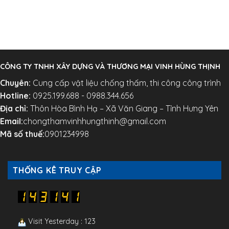
CÔNG TY TNHH XÂY DỰNG VÀ THƯƠNG MẠI VINH HÙNG THỊNH
Chuyên:
Cung cấp vật liệu chống thấm, thi công công trình
Hotline:
0925.199.688 - 0988.344.656
Địa chỉ:
Thôn Hòa Bình Hạ – Xã Văn Giang – Tỉnh Hưng Yên
Email:
chongthamvinhhungthinh@gmail.com
Mã số thuế:
0901234998
THỐNG KÊ TRUY CẬP
Visit Yesterday : 123