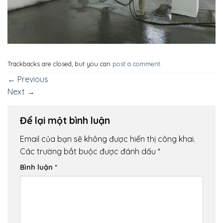
Trackbacks are closed, but you can
post a comment
.
←
Previous
Next
→
Để lại một bình luận
Email của bạn sẽ không được hiển thị công khai.
Các trường bắt buộc được đánh dấu
*
Bình luận
*