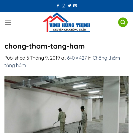
Skip
to
content
chong-tham-tang-ham
Published
6 Tháng 9, 2019
at
640 × 427
in
Chống thấm
tầng hầm