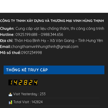
CÔNG TY TNHH XÂY DỰNG VÀ THƯƠNG MẠI VINH HÙNG THỊNH
Chuyên:
Cung cấp vật liệu chống thấm, thi công công trình
Hotline:
0925.199.688 - 0988.344.656
Địa chỉ:
Thôn Hòa Bình Hạ – Xã Văn Giang – Tỉnh Hưng Yên
Email:
chongthamvinhhungthinh@gmail.com
Mã số thuế:
0901234998
THỐNG KÊ TRUY CẬP
Visit Yesterday : 233
Total Visit : 142824