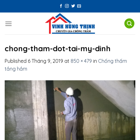
Skip
to
content
chong-tham-dot-tai-my-dinh
Published
6 Tháng 9, 2019
at
850 × 479
in
Chống thấm
tầng hầm