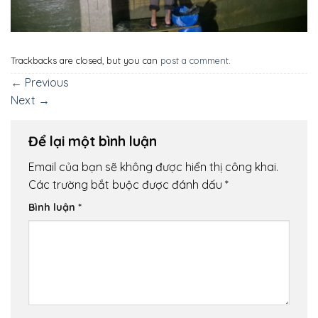
Trackbacks are closed, but you can
post a comment
.
←
Previous
Next
→
Để lại một bình luận
Email của bạn sẽ không được hiển thị công khai.
Các trường bắt buộc được đánh dấu
*
Bình luận
*