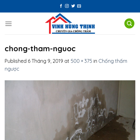
Skip
to
content
chong-tham-nguoc
Published
6 Tháng 9, 2019
at
500 × 375
in
Chống thấm
ngược