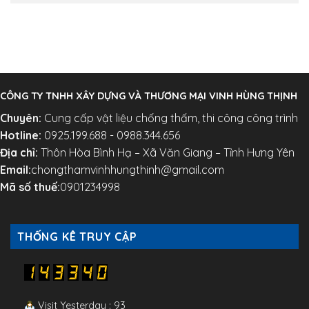
CÔNG TY TNHH XÂY DỰNG VÀ THƯƠNG MẠI VINH HÙNG THỊNH
Chuyên:
Cung cấp vật liệu chống thấm, thi công công trình
Hotline:
0925.199.688 - 0988.344.656
Địa chỉ:
Thôn Hòa Bình Hạ – Xã Văn Giang – Tỉnh Hưng Yên
Email:
chongthamvinhhungthinh@gmail.com
Mã số thuế:
0901234998
THỐNG KÊ TRUY CẬP
Visit Yesterday : 93