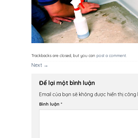
Trackbacks are closed, but you can
post a comment
.
Next
→
Để lại một bình luận
Email của bạn sẽ không được hiển thị công 
Bình luận
*