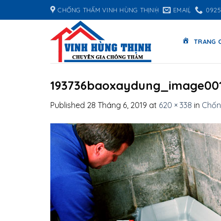
Skip
CHỐNG THẤM VINH HÙNG THỊNH
EMAIL
0925
to
content
TRANG 
193736baoxaydung_image00
Published
28 Tháng 6, 2019
at
620 × 338
in
Chốn