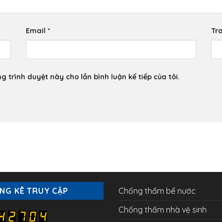
Email
*
Tr
g trình duyệt này cho lần bình luận kế tiếp của tôi.
NG KÊ TRUY CẬP
Chống thấm bể nước
Chống thấm nhà vệ sinh