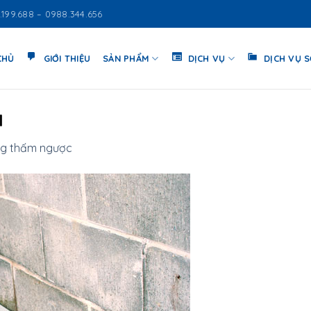
.199.688 – 0988.344.656
CHỦ
GIỚI THIỆU
SẢN PHẨM
DỊCH VỤ
DỊCH VỤ 
1
g thấm ngược