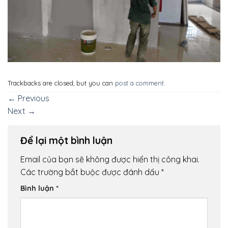
Trackbacks are closed, but you can
post a comment
.
←
Previous
Next
→
Để lại một bình luận
Email của bạn sẽ không được hiển thị công khai.
Các trường bắt buộc được đánh dấu
*
Bình luận
*