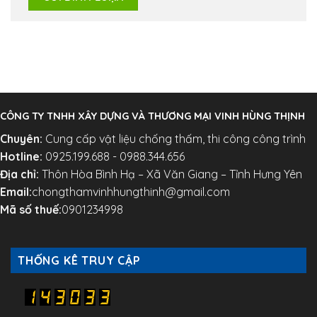
CÔNG TY TNHH XÂY DỰNG VÀ THƯƠNG MẠI VINH HÙNG THỊNH
Chuyên:
Cung cấp vật liệu chống thấm, thi công công trình
Hotline:
0925.199.688 - 0988.344.656
Địa chỉ:
Thôn Hòa Bình Hạ – Xã Văn Giang – Tỉnh Hưng Yên
Email:
chongthamvinhhungthinh@gmail.com
Mã số thuế:
0901234998
THỐNG KÊ TRUY CẬP