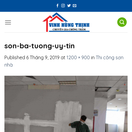
Skip
to
content
son-ba-tuong-uy-tin
Published
6 Tháng 9, 2019
at
1200 × 900
in
Thi công sơn
nhà