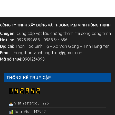
CÔNG TY TNHH XÂY DỰNG VÀ THƯƠNG MẠI VINH HÙNG THỊNH
Chuyên:
Cung cấp vật liệu chống thấm, thi công công trình
Hotline:
0925.199.688 - 0988.344.656
Địa chỉ:
Thôn Hòa Bình Hạ – Xã Văn Giang – Tỉnh Hưng Yên
Email:
chongthamvinhhungthinh@gmail.com
Mã số thuế:
0901234998
THỐNG KÊ TRUY CẬP
Visit Yesterday : 226
Total Visit : 142942