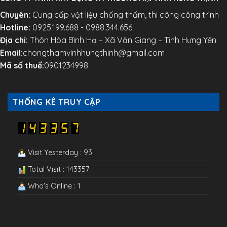
Chuyên:
Cung cấp vật liệu chống thấm, thi công công trình
Hotline:
0925.199.688 - 0988.344.656
Địa chỉ:
Thôn Hòa Bình Hạ – Xã Văn Giang – Tỉnh Hưng Yên
Email:
chongthamvinhhungthinh@gmail.com
Mã số thuế:
0901234998
THỐNG KÊ TRUY CẬP
Visit Yesterday : 93
Total Visit : 143357
Who's Online : 1