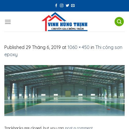
Skip
to
content
Published
29 Tháng 6, 2019
at
1060 × 450
in
Thi công sơn
epoxy
Trackbacks are closed, but you can
post a comment
.