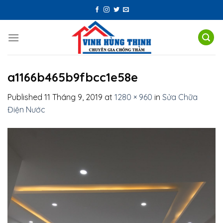
Skip
to
content
a1166b465b9fbcc1e58e
Published
11 Tháng 9, 2019
at
1280 × 960
in
Sửa Chữa
Điện Nước