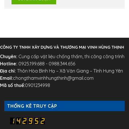
CÔNG TY TNHH XÂY DỰNG VÀ THƯƠNG MẠI VINH HÙNG THỊNH
Chuyên:
Cung cấp vật liệu chống thấm, thi công công trình
Hotline:
0925.199.688 - 0988.344.656
Địa chỉ:
Thôn Hòa Bình Hạ – Xã Văn Giang – Tỉnh Hưng Yên
Email:
chongthamvinhhungthinh@gmail.com
Mã số thuế:
0901234998
THỐNG KÊ TRUY CẬP