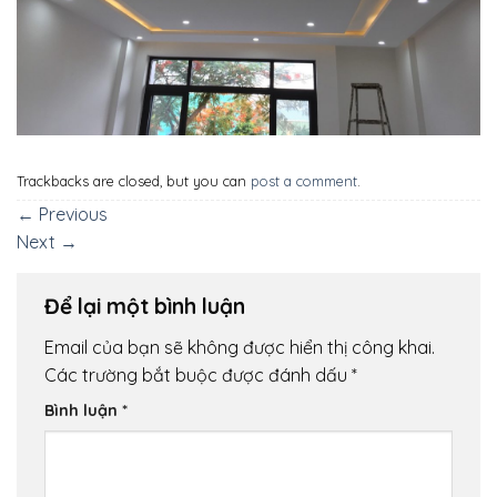
Trackbacks are closed, but you can
post a comment
.
←
Previous
Next
→
Để lại một bình luận
Email của bạn sẽ không được hiển thị công khai.
Các trường bắt buộc được đánh dấu
*
Bình luận
*