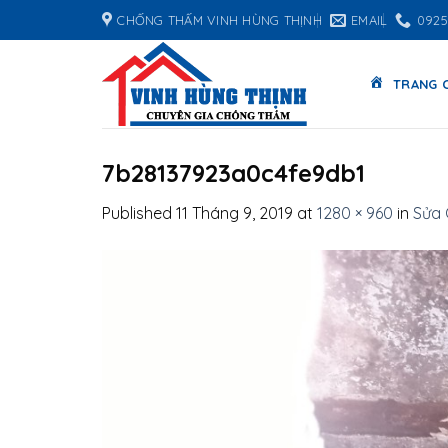
Skip
CHỐNG THẤM VINH HÙNG THỊNH
EMAIL
0925
to
content
TRANG 
7b28137923a0c4fe9db1
Published
11 Tháng 9, 2019
at
1280 × 960
in
Sửa 