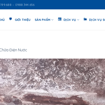
.199.688 – 0988.344.656
CHỦ
GIỚI THIỆU
SẢN PHẨM
DỊCH VỤ
DỊCH VỤ 
Chữa Điện Nước