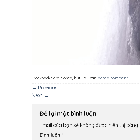
Trackbacks are closed, but you can
post a comment
.
←
Previous
Next
→
Để lại một bình luận
Email của bạn sẽ không được hiển thị công 
Bình luận
*