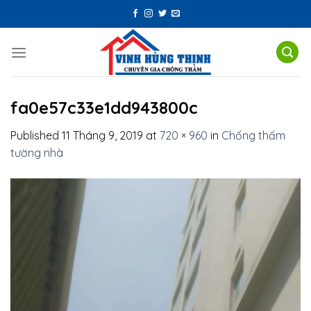
Skip
to
content
fa0e57c33e1dd943800c
Published
11 Tháng 9, 2019
at
720 × 960
in
Chống thấm
tường nhà