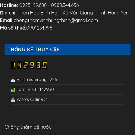
Hotline:
0925.199.688 - 0988.344.656
Địa chỉ:
Thôn Hòa Bình Hạ – Xã Văn Giang – Tỉnh Hưng Yên
Email:
chongthamvinhhungthinh@gmail.com
Mã số thuế:
0901234998
THỐNG KÊ TRUY CẬP
Visit Yesterday : 226
Total Visit : 142930
Who's Online : 1
Chống thấm bể nước