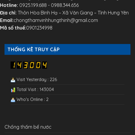
Hotline:
0925.199.688 - 0988.344.656
Địa chỉ:
Thôn Hòa Bình Hạ – Xã Văn Giang – Tỉnh Hưng Yên
Email:
chongthamvinhhungthinh@gmail.com
Mã số thuế:
0901234998
THỐNG KÊ TRUY CẬP
Visit Yesterday : 226
Total Visit : 143004
Who's Online : 2
Chống thấm bể nước