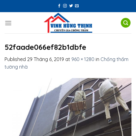
Skip
to
content
52faade066ef82b1dbfe
Published
29 Tháng 6, 2019
at
960 × 1280
in
Chống thấm
tường nhà