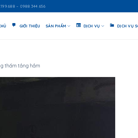
.199.688 – 0988.344.656
CHỦ
GIỚI THIỆU
SẢN PHẨM
DỊCH VỤ
DỊCH VỤ 
g thấm tầng hầm