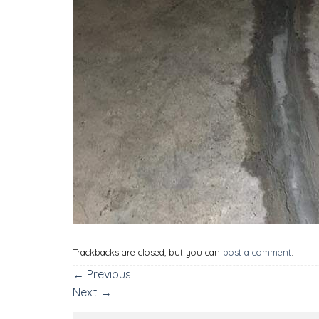
Trackbacks are closed, but you can
post a comment
.
←
Previous
Next
→