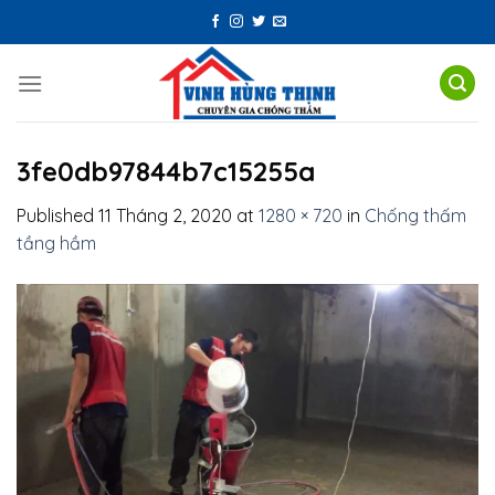
Skip
to
content
3fe0db97844b7c15255a
Published
11 Tháng 2, 2020
at
1280 × 720
in
Chống thấm
tầng hầm