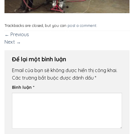
Trackbacks are closed, but you can
post a comment
.
←
Previous
Next
→
Để lại một bình luận
Email của bạn sẽ không được hiển thị công khai.
Các trường bắt buộc được đánh dấu
*
Bình luận
*