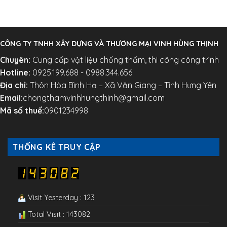
CÔNG TY TNHH XÂY DỰNG VÀ THƯƠNG MẠI VINH HÙNG THỊNH
Chuyên:
Cung cấp vật liệu chống thấm, thi công công trình
Hotline:
0925.199.688 - 0988.344.656
Địa chỉ:
Thôn Hòa Bình Hạ – Xã Văn Giang – Tỉnh Hưng Yên
Email:
chongthamvinhhungthinh@gmail.com
Mã số thuế:
0901234998
THỐNG KÊ TRUY CẬP
Visit Yesterday : 123
Total Visit : 143082