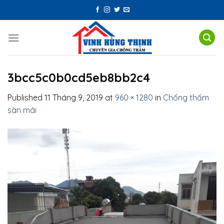
Skip
to
content
3bcc5c0b0cd5eb8bb2c4
Published
11 Tháng 9, 2019
at
960 × 1280
in
Chống thấm
sàn mái