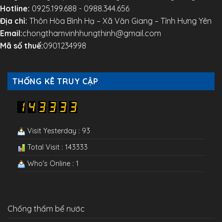
Hotline:
0925.199.688 - 0988.344.656
Địa chỉ:
Thôn Hòa Bình Hạ – Xã Văn Giang – Tỉnh Hưng Yên
Email:
chongthamvinhhungthinh@gmail.com
Mã số thuế:
0901234998
THỐNG KÊ TRUY CẬP
Visit Yesterday : 93
Total Visit : 143333
Who's Online : 1
Chống thấm bể nước