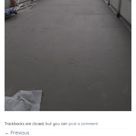
Trackbacks are closed, but you can
post a comment
.
←
Previous