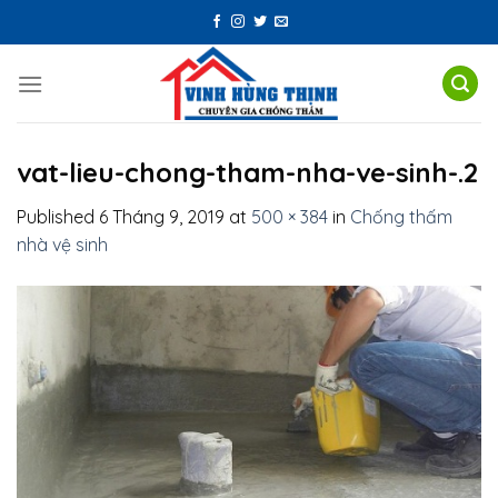
Skip
to
content
vat-lieu-chong-tham-nha-ve-sinh-.2
Published
6 Tháng 9, 2019
at
500 × 384
in
Chống thấm
nhà vệ sinh