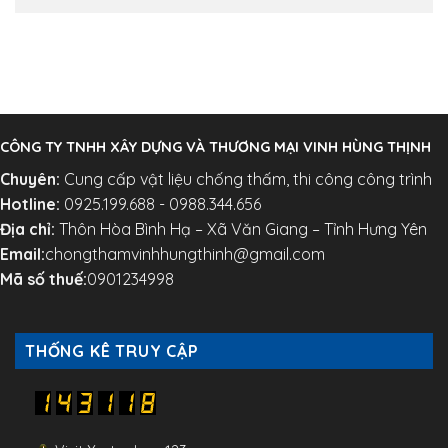
CÔNG TY TNHH XÂY DỰNG VÀ THƯƠNG MẠI VINH HÙNG THỊNH
Chuyên:
Cung cấp vật liệu chống thấm, thi công công trình
Hotline:
0925.199.688 - 0988.344.656
Địa chỉ:
Thôn Hòa Bình Hạ – Xã Văn Giang – Tỉnh Hưng Yên
Email:
chongthamvinhhungthinh@gmail.com
Mã số thuế:
0901234998
THỐNG KÊ TRUY CẬP