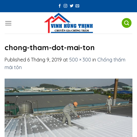
Skip
to
content
chong-tham-dot-mai-ton
Published
6 Tháng 9, 2019
at
500 × 300
in
Chống thấm
mái tôn