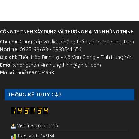
CÔNG TY TNHH XÂY DỰNG VÀ THƯƠNG MẠI VINH HÙNG THỊNH
Chuyên:
Cung cấp vật liệu chống thấm, thi công công trình
Hotline:
0925.199.688 - 0988.344.656
Địa chỉ:
Thôn Hòa Bình Hạ – Xã Văn Giang – Tỉnh Hưng Yên
Email:
chongthamvinhhungthinh@gmail.com
Mã số thuế:
0901234998
THỐNG KÊ TRUY CẬP
Visit Yesterday : 123
Total Visit : 143134