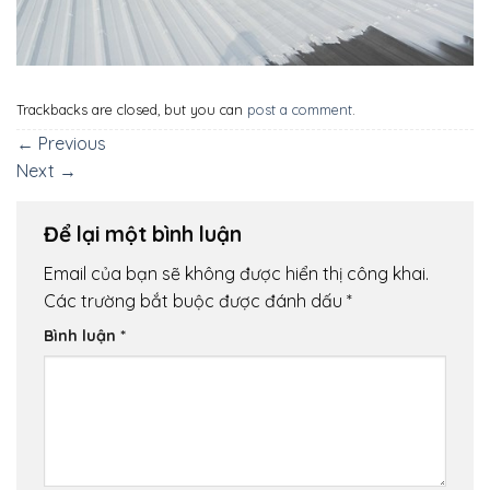
Trackbacks are closed, but you can
post a comment
.
←
Previous
Next
→
Để lại một bình luận
Email của bạn sẽ không được hiển thị công khai.
Các trường bắt buộc được đánh dấu
*
Bình luận
*