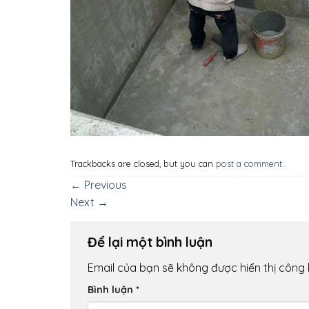
Trackbacks are closed, but you can
post a comment
.
←
Previous
Next
→
Để lại một bình luận
Email của bạn sẽ không được hiển thị công 
Bình luận
*