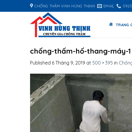
Skip
CHỐNG THẤM VINH HÙNG THỊNH
EMAIL
0925
to
content
TRANG 
chống-thấm-hố-thang-máy-1
Published
6 Tháng 9, 2019
at
500 × 395
in
Chống