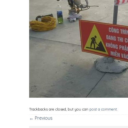
Trackbacks are closed, but you can
post a comment
.
←
Previous