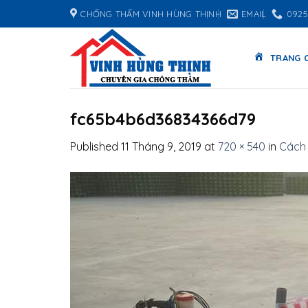
Skip
CHỐNG THẤM VINH HÙNG THỊNH
EMAIL
0925
to
content
TRANG 
fc65b4b6d36834366d79
Published
11 Tháng 9, 2019
at
720 × 540
in
Cách 