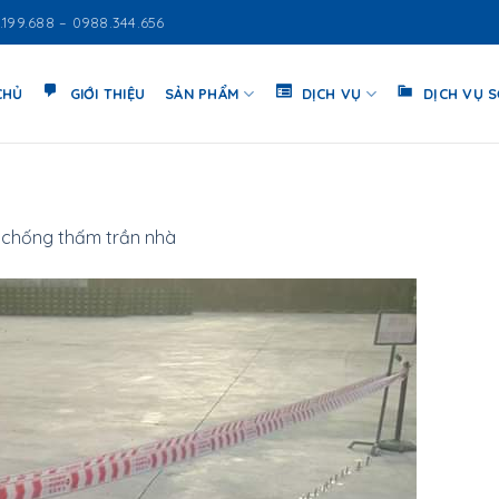
.199.688 – 0988.344.656
CHỦ
GIỚI THIỆU
SẢN PHẨM
DỊCH VỤ
DỊCH VỤ 
chống thấm trần nhà