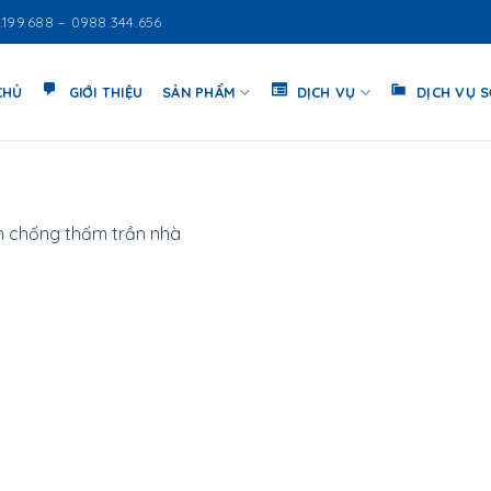
.199.688 – 0988.344.656
CHỦ
GIỚI THIỆU
SẢN PHẨM
DỊCH VỤ
DỊCH VỤ 
 chống thấm trần nhà