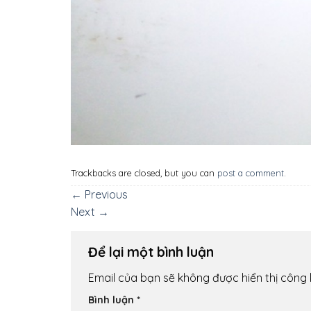
Trackbacks are closed, but you can
post a comment
.
←
Previous
Next
→
Để lại một bình luận
Email của bạn sẽ không được hiển thị công 
Bình luận
*