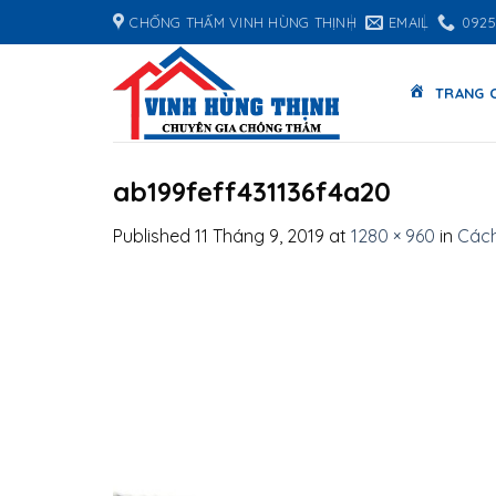
Skip
CHỐNG THẤM VINH HÙNG THỊNH
EMAIL
0925
to
content
TRANG 
ab199feff431136f4a20
Published
11 Tháng 9, 2019
at
1280 × 960
in
Cách