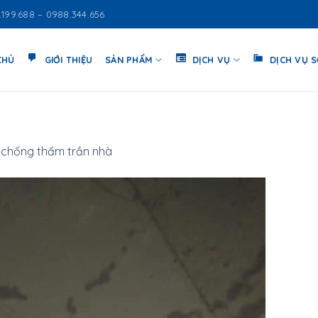
.199.688 – 0988.344.656
CHỦ
GIỚI THIỆU
SẢN PHẨM
DỊCH VỤ
DỊCH VỤ 
chống thấm trần nhà