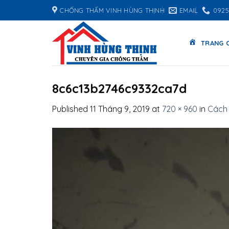
Skip
CHỐNG THẤM VINH HÙNG THỊNH
EMAIL
0925
to
content
TRANG 
8c6c13b2746c9332ca7d
Published
11 Tháng 9, 2019
at
720 × 960
in
Cách 