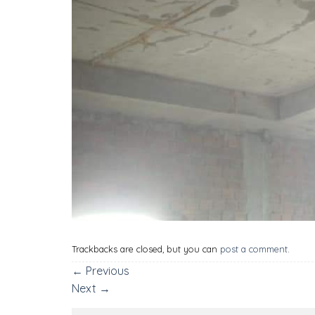
Trackbacks are closed, but you can
post a comment
.
←
Previous
Next
→