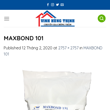
Skip
to
content
MAXBOND 101
Published
12 Tháng 2, 2020
at
2757 × 2757
in
MAXBOND
101