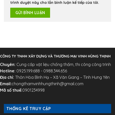
trình duyệt này cho lần bình luận kế tiếp của tôi.
CÔNG TY TNHH XÂY DỰNG VÀ THƯƠNG MẠI VINH HÙNG THỊNH
Chuyên:
Cung cấp vật liệu chống thấm, thi công công trình
Hotline:
0925.199.688 - 0988.344.656
Địa chỉ:
Thôn Hòa Bình Hạ – Xã Văn Giang – Tỉnh Hưng Yên
Email:
chongthamvinhhungthinh@gmail.com
Mã số thuế:
0901234998
THỐNG KÊ TRUY CẬP