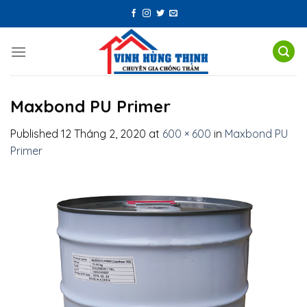
Skip
to
content
Maxbond PU Primer
Published
12 Tháng 2, 2020
at
600 × 600
in
Maxbond PU
Primer