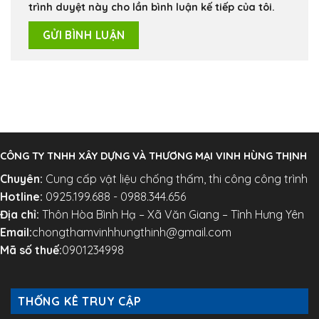
trình duyệt này cho lần bình luận kế tiếp của tôi.
CÔNG TY TNHH XÂY DỰNG VÀ THƯƠNG MẠI VINH HÙNG THỊNH
Chuyên:
Cung cấp vật liệu chống thấm, thi công công trình
Hotline:
0925.199.688 - 0988.344.656
Địa chỉ:
Thôn Hòa Bình Hạ – Xã Văn Giang – Tỉnh Hưng Yên
Email:
chongthamvinhhungthinh@gmail.com
Mã số thuế:
0901234998
THỐNG KÊ TRUY CẬP