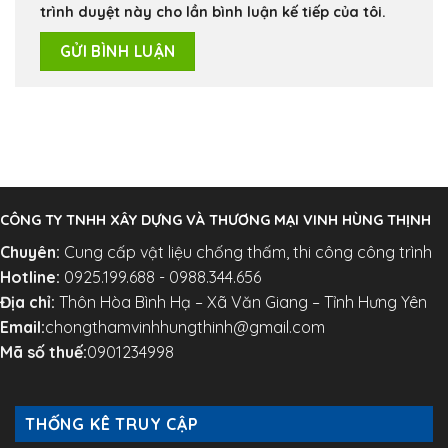
trình duyệt này cho lần bình luận kế tiếp của tôi.
CÔNG TY TNHH XÂY DỰNG VÀ THƯƠNG MẠI VINH HÙNG THỊNH
Chuyên:
Cung cấp vật liệu chống thấm, thi công công trình
Hotline:
0925.199.688 - 0988.344.656
Địa chỉ:
Thôn Hòa Bình Hạ – Xã Văn Giang – Tỉnh Hưng Yên
Email:
chongthamvinhhungthinh@gmail.com
Mã số thuế:
0901234998
THỐNG KÊ TRUY CẬP