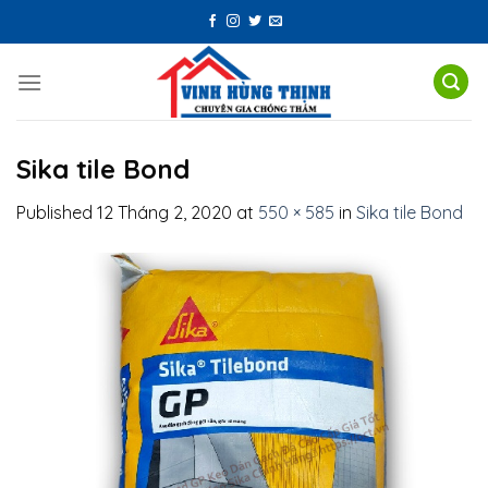
Skip
to
content
Sika tile Bond
Published
12 Tháng 2, 2020
at
550 × 585
in
Sika tile Bond