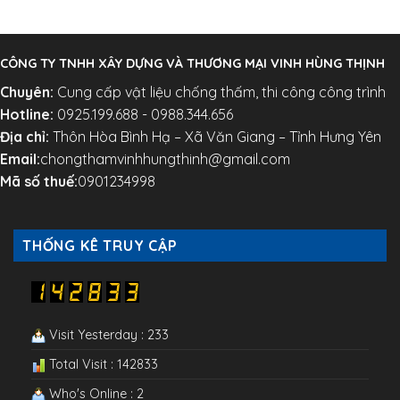
CÔNG TY TNHH XÂY DỰNG VÀ THƯƠNG MẠI VINH HÙNG THỊNH
Chuyên:
Cung cấp vật liệu chống thấm, thi công công trình
Hotline:
0925.199.688 - 0988.344.656
Địa chỉ:
Thôn Hòa Bình Hạ – Xã Văn Giang – Tỉnh Hưng Yên
Email:
chongthamvinhhungthinh@gmail.com
Mã số thuế:
0901234998
THỐNG KÊ TRUY CẬP
Visit Yesterday : 233
Total Visit : 142833
Who's Online : 2