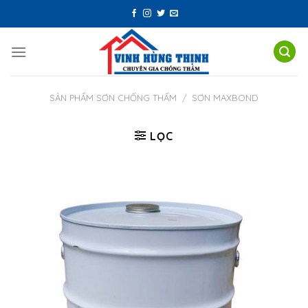
Skip
to
content
SẢN PHẨM SƠN CHỐNG THẤM
/
SƠN MAXBOND
LỌC