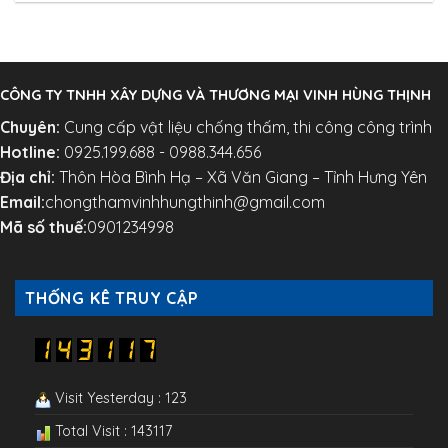
CÔNG TY TNHH XÂY DỰNG VÀ THƯƠNG MẠI VINH HÙNG THỊNH
Chuyên:
Cung cấp vật liệu chống thấm, thi công công trình
Hotline:
0925.199.688 - 0988.344.656
Địa chỉ:
Thôn Hòa Bình Hạ – Xã Văn Giang – Tỉnh Hưng Yên
Email:
chongthamvinhhungthinh@gmail.com
Mã số thuế:
0901234998
THỐNG KÊ TRUY CẬP
Visit Yesterday : 123
Total Visit : 143117