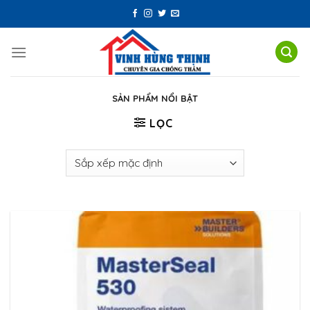
Skip
to
content
SẢN PHẨM NỔI BẬT
LỌC